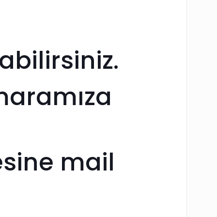
ilirsiniz.
umaramıza
sine mail