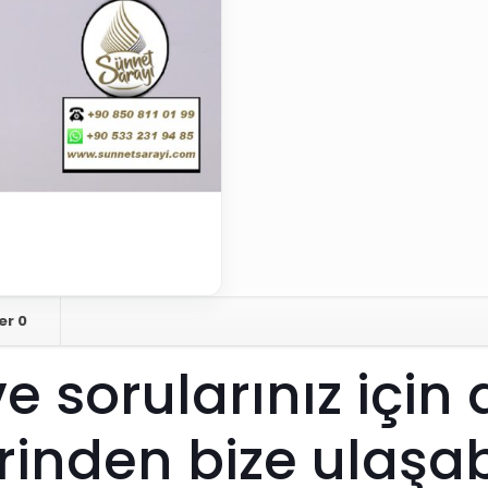
er
0
ve sorularınız
için
erinden bize ulaşabi