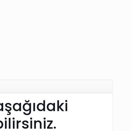
 aşağıdaki
lirsiniz.