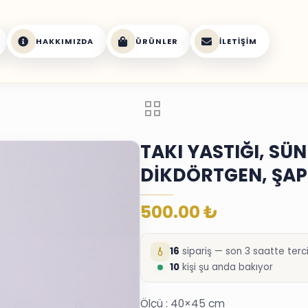
HAKKIMIZDA
ÜRÜNLER
İLETIŞIM
TAKI YASTIĞI, SÜ
DİKDÖRTGEN, ŞAP
500.00
₺
16
sipariş — son 3 saatte terci
10
kişi şu anda bakıyor
Ölçü : 40×45 cm