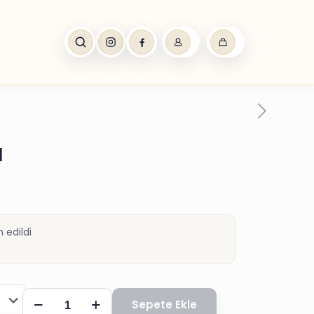
N
 edildi
TEK
Sepete Ekle