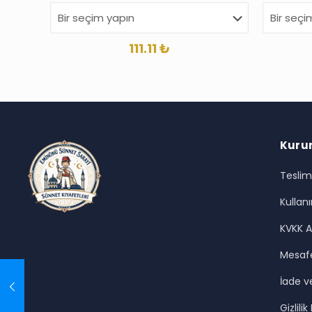
111.11
₺
Kuru
Teslim
Kullanı
KVKK A
Mesafe
İade ve
Gizlilik