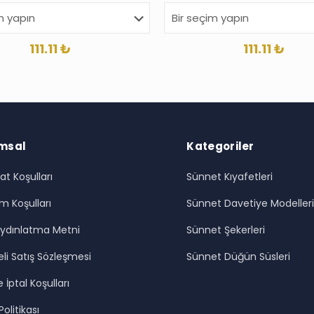
111.11
₺
111.11
₺
msal
Kategoriler
at Koşulları
Sünnet Kıyafetleri
m Koşulları
Sünnet Davetiye Modeller
ydınlatma Metni
Sünnet Şekerleri
li Satış Sözleşmesi
Sünnet Düğün Süsleri
 İptal Koşulları
 Politikası