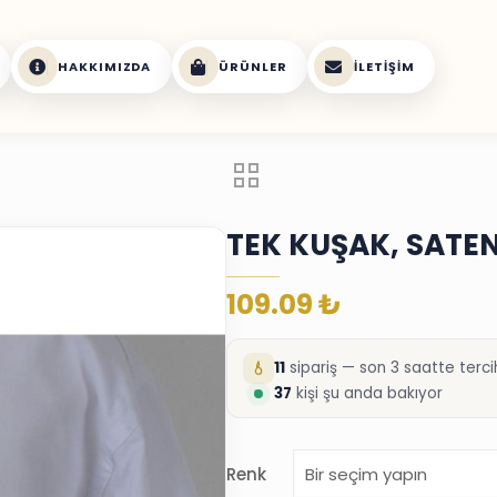
HAKKIMIZDA
ÜRÜNLER
İLETIŞIM
TEK KUŞAK, SATE
109.09
₺
11
sipariş — son 3 saatte tercih
37
kişi şu anda bakıyor
Renk