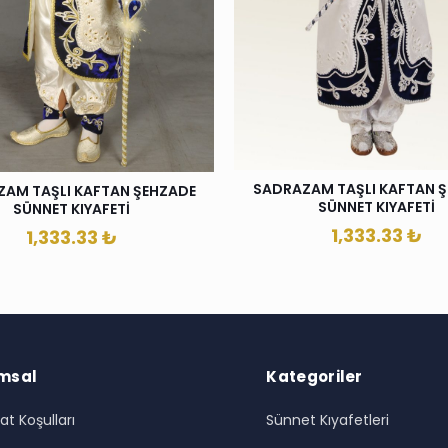
SADRAZAM TAŞLI KAFTAN 
AM TAŞLI KAFTAN ŞEHZADE
SÜNNET KIYAFETİ
SÜNNET KIYAFETİ
1,333.33
₺
1,333.33
₺
msal
Kategoriler
at Koşulları
Sünnet Kıyafetleri