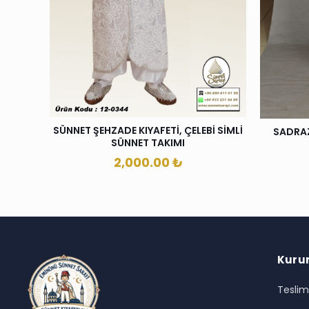
SÜNNET ŞEHZADE KIYAFETİ, ÇELEBİ SİMLİ
SADRAZ
SÜNNET TAKIMI
2,000.00
₺
Kuru
Teslim