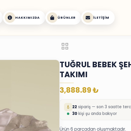
HAKKIMIZDA
ÜRÜNLER
İLETIŞIM
TUĞRUL BEBEK ŞE
TAKIMI
3,888.89
₺
22
sipariş — son 3 saatte terci
30
kişi şu anda bakıyor
Ürün 6 parçadan oluşmaktadır.