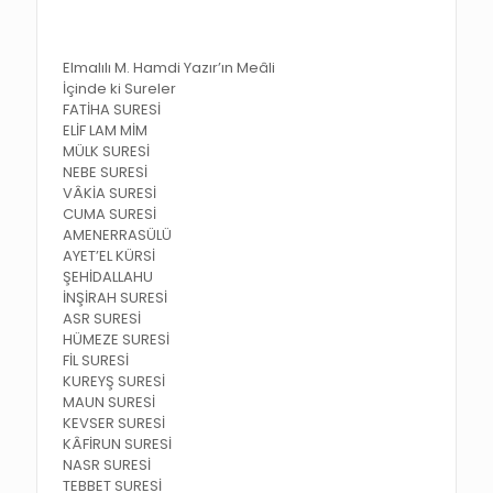
Elmalılı M. Hamdi Yazır’ın Meâli
İçinde ki Sureler
FATİHA SURESİ
ELİF LAM MİM
MÜLK SURESİ
NEBE SURESİ
VÂKİA SURESİ
CUMA SURESİ
AMENERRASÜLÜ
AYET’EL KÜRSİ
ŞEHİDALLAHU
İNŞİRAH SURESİ
ASR SURESİ
HÜMEZE SURESİ
FİL SURESİ
KUREYŞ SURESİ
MAUN SURESİ
KEVSER SURESİ
KÂFİRUN SURESİ
NASR SURESİ
TEBBET SURESİ