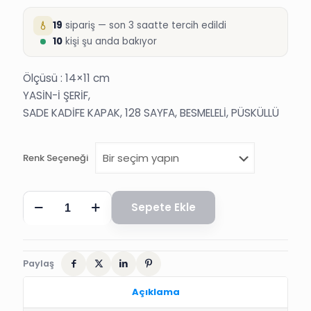
19
sipariş — son 3 saatte tercih edildi
10
kişi şu anda bakıyor
Ölçüsü : 14×11 cm
YASİN-İ ŞERİF,
SADE KADİFE KAPAK, 128 SAYFA, BESMELELİ, PÜSKÜLLÜ
Renk Seçeneği
YASİN,
Sepete Ekle
CEP
BOY,
SADE
KADİFE
KAPAK,
Paylaş
128
SAYFA,BESMELELİ,
Açıklama
PÜSKÜLLÜ