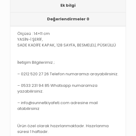
adet
Ek bilgi
Değerlendirmeler
0
Ölçüsü : 14×11 cm
YASİN-İ ŞERİF,
SADE KADİFE KAPAK, 128 SAYFA, BESMELELİ, PÜSKÜLLÜ
İletişim Bilgilerimiz ;
– 0212 520 27 26 Telefon numaramızı arayabilirsiniz.
– 0533 231 94 85 Whatsapp numaramıza
yazabilirsiniz.
– info@sunnetkiyafeti.com adresine mail
atabilirsiniz
Ürün özel olarak hazırlanmaktadır. Hazırlanma
süresi 1 haftadır.