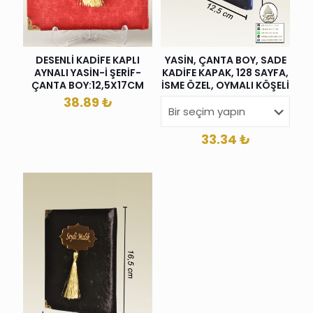
DESENLİ KADİFE KAPLI
YASİN, ÇANTA BOY, SADE
AYNALI YASİN-İ ŞERİF-
KADİFE KAPAK, 128 SAYFA,
ÇANTA BOY:12,5X17CM
İSME ÖZEL, OYMALI KÖŞELİ
38.89
₺
33.34
₺