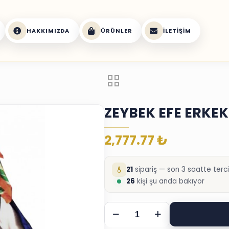
HAKKIMIZDA
ÜRÜNLER
İLETIŞIM
ZEYBEK EFE ERKEK
2,777.77
₺
21
sipariş — son 3 saatte terci
26
kişi şu anda bakıyor
ZEYBEK
EFE