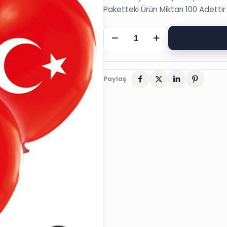
Paketteki Ürün Miktarı 100 Adettir 
BALON,
100
´LÜ
BAYRAK
Paylaş
SÜNNET
DÜĞÜN
KINA
BALONU
adet