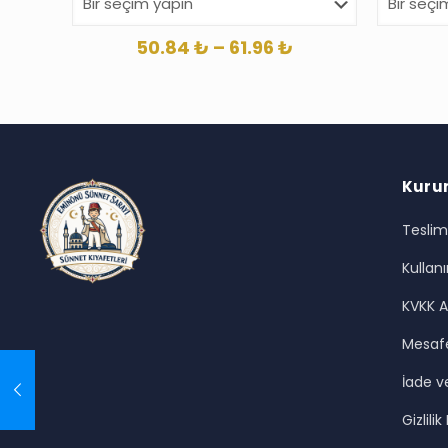
Fiyat
50.84
₺
–
61.96
₺
aralığı:
50.84 ₺
-
61.96 ₺
Kuru
Teslim
Kullanı
KVKK A
Mesafe
İade ve
Gizlilik