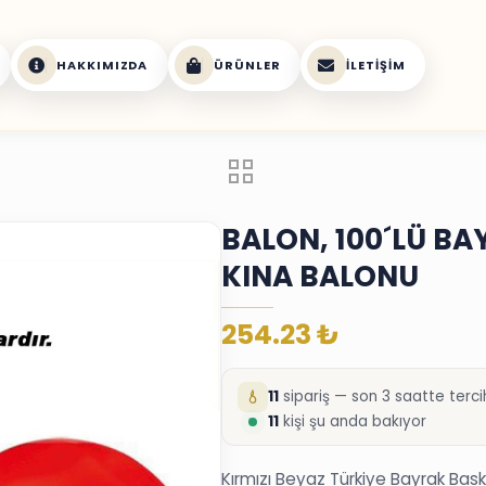
HAKKIMIZDA
ÜRÜNLER
İLETIŞIM
BALON, 100´LÜ B
KINA BALONU
254.23
₺
11
sipariş — son 3 saatte tercih
11
kişi şu anda bakıyor
Kırmızı Beyaz Türkiye Bayrak Baskıl