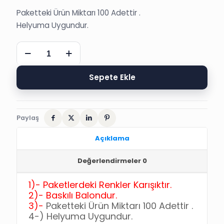
Paketteki Ürün Miktarı 100 Adettir .
Helyuma Uygundur.
BALON,
100
´LÜ
MAŞALLAH
Sepete Ekle
SÜNNET
DÜĞÜN
KINA
BALONU
Paylaş
adet
Açıklama
Değerlendirmeler
0
1)-
Paketlerdeki Renkler Karışıktır.
2)-
Baskılı Balondur.
3)-
Paketteki Ürün Miktarı 100 Adettir .
4-)
Helyuma Uygundur.