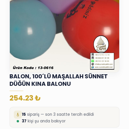
BALON, 100´LÜ MAŞALLAH SÜNNET
DÜĞÜN KINA BALONU
254.23
₺
15
sipariş — son 3 saatte tercih edildi
37
kişi şu anda bakıyor