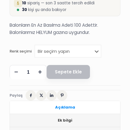
10
sipariş — son 3 saatte tercih edildi
30
kişi şu anda bakıyor
Balonların En Az Basılma Adeti 100 Adettir.
Balonlarımız HELYUM gazına uygundur.
Renk seçimi
BALON,
Sepete Ekle
100
ADET
TEK
BASKILI
BALON
Paylaş
adet
Açıklama
Ek bilgi