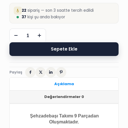
22
sipariş — son 3 saatte tercih edildi
37
kişi şu anda bakıyor
DİRİLİŞ
ERTUĞRUL
ŞEHZADE
SÜNNET
Sepete Ekle
ALP
TAKIMI
adet
Paylaş
Açıklama
Değerlendirmeler
0
Şehzadebaşı Takımı 9 Parçadan
Oluşmaktadır.