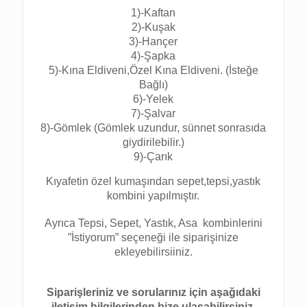
1)-Kaftan
2)-Kuşak
3)-Hançer
4)-Şapka
5)-Kına Eldiveni,Özel Kına Eldiveni. (İsteğe
Bağlı)
6)-Yelek
7)-Şalvar
8)-Gömlek (Gömlek uzundur, sünnet sonrasıda
giydirilebilir.)
9)-Çarık
Kıyafetin özel kumaşından sepet,tepsi,yastık
kombini yapılmıştır.
Ayrıca Tepsi, Sepet, Yastık, Asa kombinlerini
”İstiyorum” seçeneği ile siparişinize
ekleyebilirsiiniz.
Siparişleriniz ve sorularınız için aşağıdaki
iletişim bilgilerinden bize ulaşabilirsiniz.