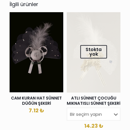
İlgili ürünler
Stokta
yok
ATLI SÜNNET ÇOCUĞU
CAM KURAN HAT SÜNNET
MIKNATISLI SÜNNET ŞEKERİ
DÜĞÜN ŞEKERİ
7.12
₺
14.23
₺