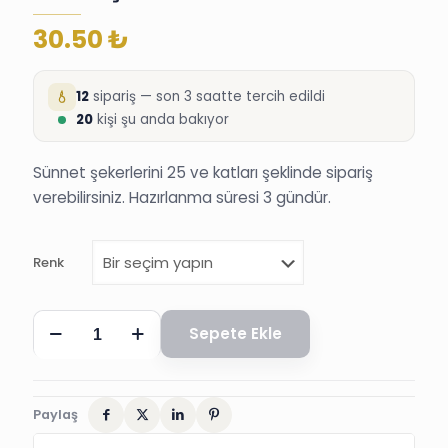
30.50
₺
12
sipariş — son 3 saatte tercih edildi
20
kişi şu anda bakıyor
Sünnet şekerlerini 25 ve katları şeklinde sipariş
verebilirsiniz. Hazırlanma süresi 3 gündür.
Renk
BİSİKLET
Sepete Ekle
UYGUN
LAVANTALI
SÜNNET
DÜĞÜN
ŞEKERİ
Paylaş
adet