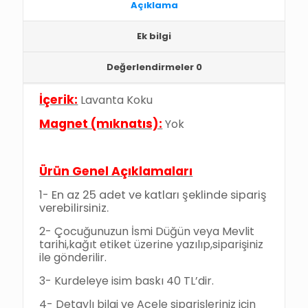
Açıklama
Ek bilgi
Değerlendirmeler
0
İçerik:
Lavanta Koku
Magnet (mıknatıs):
Yok
Ürün Genel Açıklamaları
1-
En az 25 adet ve katları şeklinde sipariş
verebilirsiniz.
2-
Çocuğunuzun İsmi Düğün veya Mevlit
tarihi,kağıt etiket üzerine yazılıp,siparişiniz
ile gönderilir.
3- Kurdeleye isim baskı 40 TL’dir.
4- Detaylı bilgi ve Acele siparişleriniz için