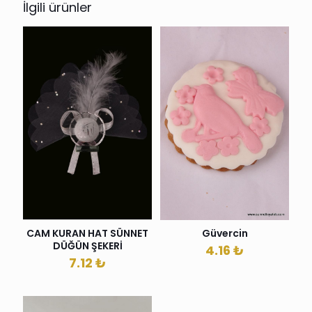
İlgili ürünler
CAM KURAN HAT SÜNNET
Güvercin
DÜĞÜN ŞEKERİ
4.16
₺
7.12
₺