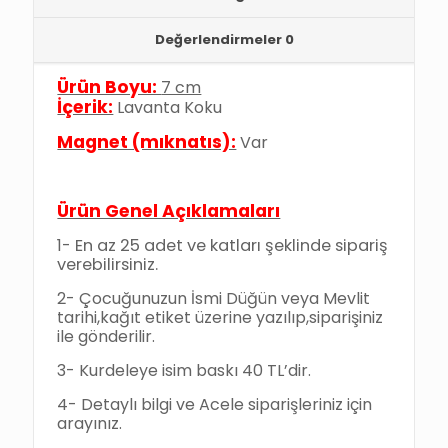
Değerlendirmeler
0
Ürün Boyu:
7 cm
İçerik:
Lavanta Koku
Magnet (mıknatıs):
Var
Ürün Genel Açıklamaları
1-
En az 25 adet ve katları şeklinde sipariş
verebilirsiniz.
2-
Çocuğunuzun İsmi Düğün veya Mevlit
tarihi,kağıt etiket üzerine yazılıp,siparişiniz
ile gönderilir.
3- Kurdeleye isim baskı 40 TL’dir.
4- Detaylı bilgi ve Acele siparişleriniz için
arayınız.