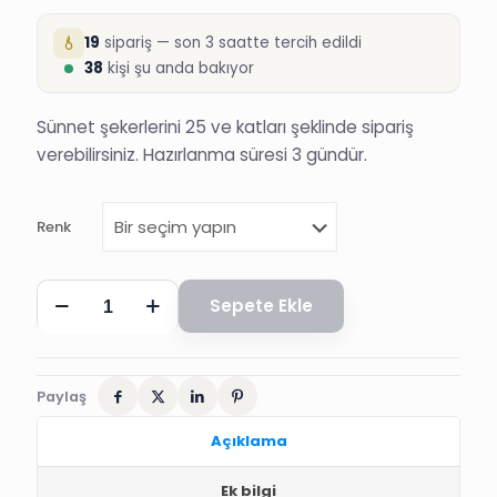
19
sipariş — son 3 saatte tercih edildi
38
kişi şu anda bakıyor
Sünnet şekerlerini 25 ve katları şeklinde sipariş
verebilirsiniz. Hazırlanma süresi 3 gündür.
Renk
SİMLİ
Sepete Ekle
ÇARIK
LAVANTALI
SÜNNET
DÜĞÜN
ŞEKERİ
Paylaş
adet
Açıklama
Ek bilgi