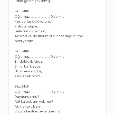
Başa gelen çekilirmiş,
Söz: S408
Oğlumuz ……………………. Diyor ki ;
Kesiyorlar gülüyorum,
Kızlara müjde,
Delikanlı oluyorum,
Akraba ve dostlarımızı sünnet düğünüme
bekliyorum.
Söz: S409
Oğlumuz ……………………. Diyor ki ;
Bir dalda iki kiraz,
Biri al biri beyaz,
Üzülmeyin kızlar,
Kesilecek biraz…
Söz: S410
Oğlumuz ……………………. Diyor ki ;
Duydunuz mu?
Ah! Şu babam yok mu?
Aklına taktı beni,
Bu yaz kestirecekler şeyimi,