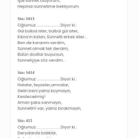
İşte sünnet oluyorum,
Hepinizi sünnetime bekliyorum.
Söz: S413
Oğlumuz ……………………. Diyor ki ;
Gül bülbül ister, bülbül gül ister,
Kıbrıs’ın kızları, Sünnetli erkek ister…
Ben de kararımı verdim,
Sünnet olmak tek derdim,
Bütün dostlar buyursun,
Sünnetçiye söz verdim..
Söz: S414
Oğlumuz ……………………. Diyor ki ;
Halalar, teyzeler,amcalar,
Gelin beni yalnız koymayın,
Kesilecekmiş!
Aman şaka sanmayın,
Sünnetim var, yalnız bırakmayın,
Söz: 415
Oğlumuz ……………………. Diyor ki ;
Deryalarda balıklar,