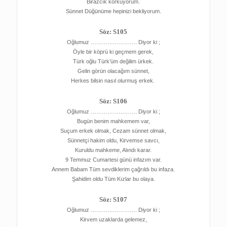
Birazcık korkuyorum.
Sünnet Düğünüme hepinizi bekliyorum.
Söz: S105
Oğlumuz ……………………. Diyor ki ;
Öyle bir köprü ki geçmem gerek,
Türk oğlu Türk’üm değilim ürkek.
Gelin görün olacağım sünnet,
Herkes bilsin nasıl olurmuş erkek.
Söz: S106
Oğlumuz ……………………. Diyor ki ;
Bugün benim mahkemem var,
Suçum erkek olmak, Cezam sünnet olmak,
Sünnetçi hakim oldu, Kirvemse savcı,
Kuruldu mahkeme, Alındı karar.
9 Temmuz Cumartesi günü infazım var.
Annem Babam Tüm sevdiklerim çağrıldı bu infaza.
Şahidim oldu Tüm Kızlar bu olaya.
Söz: S107
Oğlumuz ……………………. Diyor ki ;
Kirvem uzaklarda gelemez,