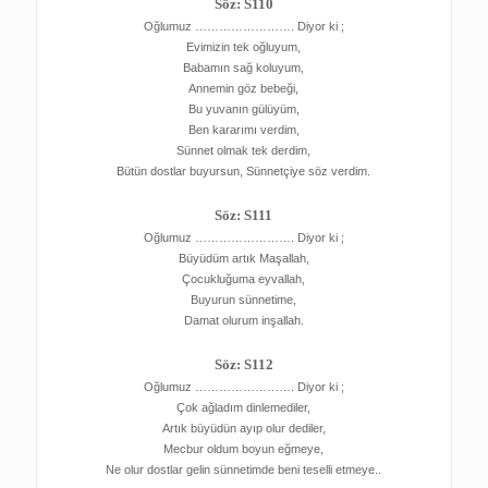
Söz: S110
Oğlumuz ……………………. Diyor ki ;
Evimizin tek oğluyum,
Babamın sağ koluyum,
Annemin göz bebeği,
Bu yuvanın gülüyüm,
Ben kararımı verdim,
Sünnet olmak tek derdim,
Bütün dostlar buyursun, Sünnetçiye söz verdim.
Söz: S111
Oğlumuz ……………………. Diyor ki ;
Büyüdüm artık Maşallah,
Çocukluğuma eyvallah,
Buyurun sünnetime,
Damat olurum inşallah.
Söz: S112
Oğlumuz ……………………. Diyor ki ;
Çok ağladım dinlemediler,
Artık büyüdün ayıp olur dediler,
Mecbur oldum boyun eğmeye,
Ne olur dostlar gelin sünnetimde beni teselli etmeye..