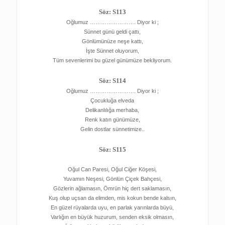
Söz: S113
Oğlumuz ……………………. Diyor ki ;
Sünnet günü geldi çattı,
Gönlümünüze neşe kattı,
İşte Sünnet oluyorum,
Tüm sevenlerimi bu güzel günümüze bekliyorum.
Söz: S114
Oğlumuz ……………………. Diyor ki ;
Çocukluğa elveda
Delikanlılığa merhaba,
Renk katın günümüze,
Gelin dostlar sünnetimize..
Söz: S115
Oğul Can Paresi, Oğul Ciğer Köşesi,
Yuvamın Neşesi, Gönlün Çiçek Bahçesi,
Gözlerin ağlamasın, Ömrün hiç dert saklamasın,
Kuş olup uçsan da elimden, mis kokun bende kalsın,
En güzel rüyalarda uyu, en parlak yarınlarda büyü,
Varlığın en büyük huzurum, senden eksik olmasın,