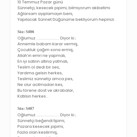
10 Temmuz Pazar günü
Sünnetçi, kesecek pipimi, bilmiyorum akibetimi.
Ağlarsam ayıplamayın beni,
Yapılacak Sünnet Düğünüme bekliyorum hepinizi.
Söz: S406
Oğlumuz ……………………. Diyor ki ;
Annemle babam karar vermiş,
Çocukluk çağım sona ermiş,
Allah’ın emri ne yapmalı,
En iyi satırın altına yatmalı,
Teslim ol dedi bir ses,
Yardıma gelsin herkes,
Teslimiz sünnetçi amca pes,
Ne olur acıtmadan kes,
Bu törene dost ve akrabalar,
Katılsın herkes…
Söz: S407
Oğlumuz ……………………. Diyor ki ;
Sünnetçi beğendi tipimi,
Pazara kesecek pipimi,
Fazla olan kesilirmiş,