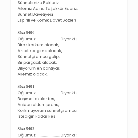
Sünnetimize Bekleriz.
Ailemiz Adına Teşekkür Ederiz.
Sünnet Davetiyesi
Espirili ve Komik Davet Sözleri
Söz: S400
Oğlumuz ……………………. Diyor ki ;
Biraz korkum olacak,
Azıcık rengim solacak,
Sünnetçi amca gelip,
Bir parçacık alacak.
Biliyorum en bahtiyar,
Ailemiz olacak.
Söz: S401
Oğlumuz ……………………. Diyor ki ;
Başıma taktılar fes,
Aniden oldum prens,
Korkmuyorum sünnetçi amca,
İstediğin kadar kes.
Söz: S402
Oğlumuz ……………………. Diyor ki ;