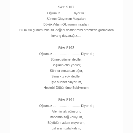
Söz: S102
Oğlumuz ………. Diyor ki ;
Sünnet Oluyorum Maşallah,
Büyük Adam Oluyorum İnşallah.
Bu mutlu günümüzde siz değerli dostlarımızı aramızda görmekten
kıvanç duyacağız.…
Söz: S103
Oğlumuz ……………………. Diyor ki ;
Sünnet sünnet dediler,
Başımın etini yediler,
Sünnet olmazsan eğer,
Sana kız yok dediler.
İşte sünnet oluyorum,
Hepinizi Düğünüme Bekliyorum.
Söz: S104
Oğlumuz ……………………. Diyor ki ;
Ailemin tek oğluyum,
Babamın sağ koluyum,
Büyüdüm adam oluyorum,
Laf aramızda kalsın,