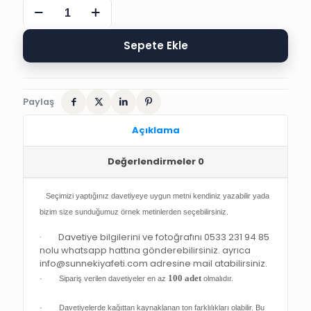
DOĞA
MANZARALI
FOTOĞRAFLI
SÜNNET
Sepete Ekle
DÜĞÜN
DAVETİYE
adet
Paylaş
Açıklama
Değerlendirmeler
0
Seçimizi yaptığınız davetiyeye uygun metni kendiniz yazabilir yada
bizim size sunduğumuz örnek metinlerden seçebilirsiniz.
· Davetiye bilgilerini ve fotoğrafını 0533 231 94 85
nolu whatsapp hattına gönderebilirsiniz. ayrıca
info@sunnekiyafeti.com adresine mail atabilirsiniz.
100 adet
· Sipariş verilen davetiyeler en az
olmalıdır.
· Davetiyelerde kağıttan kaynaklanan ton farklılıkları olabilir. Bu