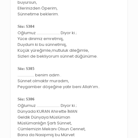
buyursun,
Ellerinizden Öperim,
Sünnetime beklerim.
Söz: S304
Oğlumuz ……………………. Diyor ki ;
Yüce dinimiz emretmiş,
Duydum ki bu sünnetmiş,
Küçük yüreğimle,mutluluk dileğimle,
Sizleri de bekliyorum sünnet düğünüme.
Söz: S305
……………… benim adım .
Sünnet olmaktır muradım,
Peygamber döşeğine yatır beni Allah’ım..
Söz: S306
Oğlumuz ……………………. Diyor ki ;
Dünyada KURAN Ahirette İMAN
Geldik Dünyaya Müslüman
Müslümanlığın Şartı Sünnet,
Cümlemizin Mekanı Olsun Cennet,
Bana da Nasipmiş bu Mürvet