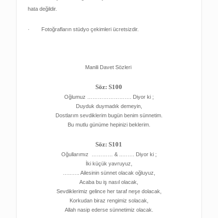
hata değildir.
· Fotoğrafların stüdyo çekimleri ücretsizdir.
Manili Davet Sözleri
Söz: S100
Oğlumuz ……………………. Diyor ki ;
Duyduk duymadık demeyin,
Dostlarım sevdiklerim bugün benim sünnetim.
Bu mutlu günüme hepinizi beklerim.
Söz: S101
Oğullarımız ………… & ..……. Diyor ki ;
İki küçük yavruyuz,
…..….. Ailesinin sünnet olacak oğluyuz,
Acaba bu iş nasıl olacak,
Sevdiklerimiz gelince her taraf neşe dolacak,
Korkudan biraz rengimiz solacak,
Allah nasip ederse sünnetimiz olacak.