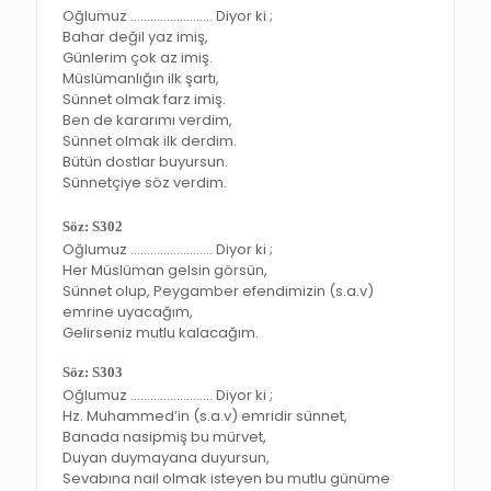
Oğlumuz ……………………. Diyor ki ;
Bahar değil yaz imiş,
Günlerim çok az imiş.
Müslümanlığın ilk şartı,
Sünnet olmak farz imiş.
Ben de kararımı verdim,
Sünnet olmak ilk derdim.
Bütün dostlar buyursun.
Sünnetçiye söz verdim.
Söz: S302
Oğlumuz ……………………. Diyor ki ;
Her Müslüman gelsin görsün,
Sünnet olup, Peygamber efendimizin (s.a.v)
emrine uyacağım,
Gelirseniz mutlu kalacağım.
Söz: S303
Oğlumuz ……………………. Diyor ki ;
Hz. Muhammed’in (s.a.v) emridir sünnet,
Banada nasipmiş bu mürvet,
Duyan duymayana duyursun,
Sevabına nail olmak isteyen bu mutlu günüme