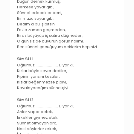
Düğün dernek kurmuş,
Herkese yayar gibi,
Sünnet edecekler beni,
Bir muzu soyar gibi,
Dedim ki bu iş bitsin,
Fazla zaman geçmeden,
Biraz büyüyüp iş satıra düşmeden,
O gün siz de buyurun görün halimi,
Ben sünnet çocuğuyum beklerim hepinizi.
Söz: S411
Oğlumuz ……………………. Diyor ki ;
Kızlar böyle sever dediler,
Pipinin yarısını kestiler,
Kızlar beğenmezse pipiyi,
Kovalayacağım sünnetçiyi
Söz: S412
Oğlumuz ……………………. Diyor ki ;
Arılar yapar petek,
Erkekler giymez etek,
Sünnet olmayanlara,
Nasıl söylerler erkek,