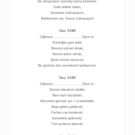
Siz olmazsanız sünnetçi amca kesemez,
Gelin birlikte olalım,
Sünnetsiz kalmayayım,
Bekleyenim var, Onsuz solmayayım
Söz: S108
Oğlumuz ……………………. Diyor ki ;
Erkekliğin şartı ikidir.
Birincisi sünnet olmak,
İkincisi asker olmak,
Şimdi sünnet oluyorum,
Bu günüme tüm sevenlerimi bekliyorum.
Söz: S109
Oğlumuz ……………………. Diyor ki ;
Sünnet olacaksin dediler,
Beni nazlı büyüttüler,
Mürvetimi görmek için 7 yıl beklediler,
Başa gelen çekilecek,
Fazlası var kesilecek,
Sünnetime gelirseniz,
Tüm acılarım dinecek.