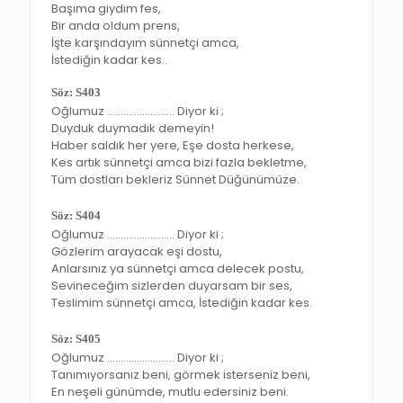
Başıma giydim fes,
Bir anda oldum prens,
İşte karşındayım sünnetçi amca,
İstediğin kadar kes..
Söz: S403
Oğlumuz ……………………. Diyor ki ;
Duyduk duymadık demeyin!
Haber saldık her yere, Eşe dosta herkese,
Kes artık sünnetçi amca bizi fazla bekletme,
Tüm dostları bekleriz Sünnet Düğünümüze.
Söz: S404
Oğlumuz ……………………. Diyor ki ;
Gözlerim arayacak eşi dostu,
Anlarsınız ya sünnetçi amca delecek postu,
Sevineceğim sizlerden duyarsam bir ses,
Teslimim sünnetçi amca, İstediğin kadar kes.
Söz: S405
Oğlumuz ……………………. Diyor ki ;
Tanımıyorsanız beni, görmek isterseniz beni,
En neşeli günümde, mutlu edersiniz beni.