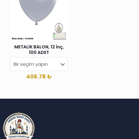
METALİK BALON, 12 İnç,
100 ADET
406.78
₺