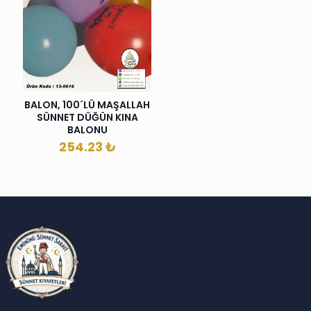
BALON, 100´LÜ MAŞALLAH
SÜNNET DÜĞÜN KINA
BALONU
254.23
₺