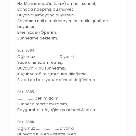
Hz. Muhammed’in (s.a.v) emridir sünnet,
Banada nasipmiş bu mürvet,
Duyan duymayana duyursun,
Sevabına nail olmak isteyen bu mutlu günüme
buyursun,
Ellerinizden Öperim,
Sünnetime beklerim.
Söz: S304
Oğlumuz ……………………. Diyor ki ;
Yüce dinimiz emretmiş,
Duydum ki bu sünnetmiş,
Küçük yüreğimle,mutluluk dileğimle,
Sizleri de bekliyorum sünnet düğünüme.
Söz: S305
……………… benim adım .
Sünnet olmaktır muradım,
Peygamber döşeğine yatır beni Allah’ım..
Söz: S306
Oğlumuz ……………………. Diyor ki ;
Dünyada KURAN Ahirette İMAN