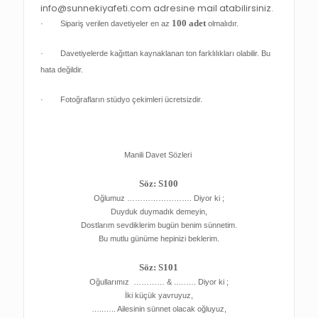
info@sunnekiyafeti.com adresine mail atabilirsiniz.
100 adet
· Sipariş verilen davetiyeler en az
olmalıdır.
· Davetiyelerde kağıttan kaynaklanan ton farklılıkları olabilir. Bu
hata değildir.
· Fotoğrafların stüdyo çekimleri ücretsizdir.
Manili Davet Sözleri
Söz: S100
Oğlumuz ……………………. Diyor ki ;
Duyduk duymadık demeyin,
Dostlarım sevdiklerim bugün benim sünnetim.
Bu mutlu günüme hepinizi beklerim.
Söz: S101
Oğullarımız ………… & ..……. Diyor ki ;
İki küçük yavruyuz,
…..….. Ailesinin sünnet olacak oğluyuz,