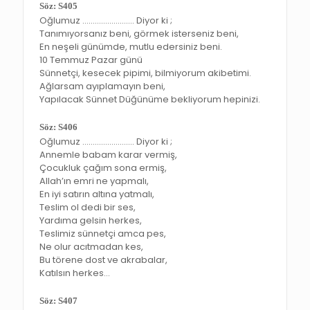
Söz: S405
Oğlumuz ……………………. Diyor ki ;
Tanımıyorsanız beni, görmek isterseniz beni,
En neşeli günümde, mutlu edersiniz beni.
10 Temmuz Pazar günü
Sünnetçi, kesecek pipimi, bilmiyorum akibetimi.
Ağlarsam ayıplamayın beni,
Yapılacak Sünnet Düğünüme bekliyorum hepinizi.
Söz: S406
Oğlumuz ……………………. Diyor ki ;
Annemle babam karar vermiş,
Çocukluk çağım sona ermiş,
Allah’ın emri ne yapmalı,
En iyi satırın altına yatmalı,
Teslim ol dedi bir ses,
Yardıma gelsin herkes,
Teslimiz sünnetçi amca pes,
Ne olur acıtmadan kes,
Bu törene dost ve akrabalar,
Katılsın herkes…
Söz: S407