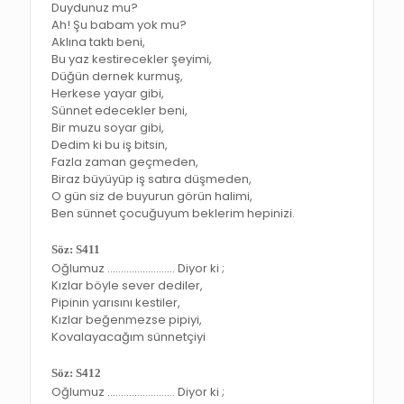
Duydunuz mu?
Ah! Şu babam yok mu?
Aklına taktı beni,
Bu yaz kestirecekler şeyimi,
Düğün dernek kurmuş,
Herkese yayar gibi,
Sünnet edecekler beni,
Bir muzu soyar gibi,
Dedim ki bu iş bitsin,
Fazla zaman geçmeden,
Biraz büyüyüp iş satıra düşmeden,
O gün siz de buyurun görün halimi,
Ben sünnet çocuğuyum beklerim hepinizi.
Söz: S411
Oğlumuz ……………………. Diyor ki ;
Kızlar böyle sever dediler,
Pipinin yarısını kestiler,
Kızlar beğenmezse pipiyi,
Kovalayacağım sünnetçiyi
Söz: S412
Oğlumuz ……………………. Diyor ki ;