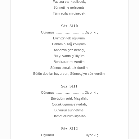
Fazlası var kesilecek,
Sünnetime gelirseniz,
Tüm acılarım dinecek.
Söz: S110
Oğlumuz ……………………. Diyor ki ;
Evimizin tek oğluyum,
Babamın sağ koluyum,
Annemin göz bebeği,
Bu yuvanın gülüyüm,
Ben kararımı verdim,
Sünnet olmak tek derdim,
Bütün dostlar buyursun, Sünnetçiye söz verdim.
Söz: S111
Oğlumuz ……………………. Diyor ki ;
Büyüdüm artık Maşallah,
Çocukluğuma eyvallah,
Buyurun sünnetime,
Damat olurum inşallah.
Söz: S112
Oğlumuz ……………………. Diyor ki ;