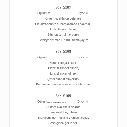
Söz: S107
Oğlumuz ……………………. Diyor ki ;
Kirvem uzaklarda gelemez,
Siz olmazsanız sünnetçi amca kesemez,
Gelin birlikte olalım,
Sünnetsiz kalmayayım,
Bekleyenim var, Onsuz solmayayım
Söz: S108
Oğlumuz ……………………. Diyor ki ;
Erkekliğin şartı ikidir.
Birincisi sünnet olmak,
İkincisi asker olmak,
Şimdi sünnet oluyorum,
Bu günüme tüm sevenlerimi bekliyorum.
Söz: S109
Oğlumuz ……………………. Diyor ki ;
Sünnet olacaksin dediler,
Beni nazlı büyüttüler,
Mürvetimi görmek için 7 yıl beklediler,
Başa gelen çekilecek,