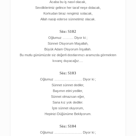
Acaba bu iş nasıl olacak,
Sevdiklerimiz gelince her taraf neşe dolacak,
Korkudan biraz rengimiz solacak,
Allah nasip ederse sünnetimiz olacak.
Söz: S102
Oğlumuz ………. Diyor ki ;
Sünnet Oluyorum Maşallah,
Büyük Adam Oluyorum İnşallah.
Bu mutlu günümüzde siz değerli dostlarımızı aramızda görmekten
kıvanç duyacağız.…
Söz: S103
Oğlumuz ……………………. Diyor ki ;
Sünnet sünnet dediler,
Başımın etini yediler,
Sünnet olmazsan eğer,
Sana kız yok dediler.
İşte sünnet oluyorum,
Hepinizi Düğünüme Bekliyorum.
Söz: S104
Oğlumuz ……………………. Diyor ki ;