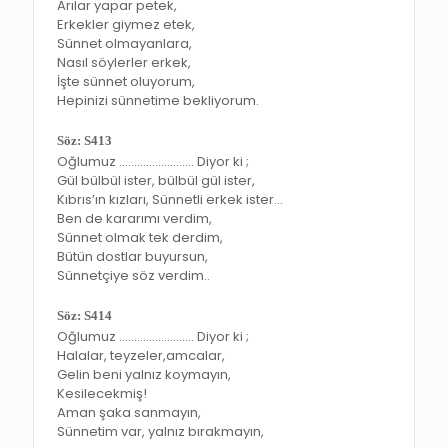
Arılar yapar petek,
Erkekler giymez etek,
Sünnet olmayanlara,
Nasıl söylerler erkek,
İşte sünnet oluyorum,
Hepinizi sünnetime bekliyorum.
Söz: S413
Oğlumuz ……………………. Diyor ki ;
Gül bülbül ister, bülbül gül ister,
Kıbrıs’ın kızları, Sünnetli erkek ister…
Ben de kararımı verdim,
Sünnet olmak tek derdim,
Bütün dostlar buyursun,
Sünnetçiye söz verdim..
Söz: S414
Oğlumuz ……………………. Diyor ki ;
Halalar, teyzeler,amcalar,
Gelin beni yalnız koymayın,
Kesilecekmiş!
Aman şaka sanmayın,
Sünnetim var, yalnız bırakmayın,