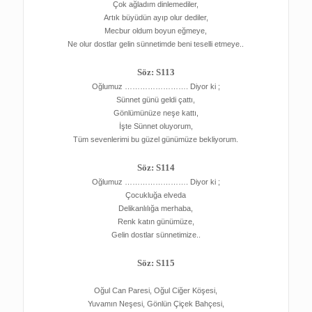
Çok ağladım dinlemediler,
Artık büyüdün ayıp olur dediler,
Mecbur oldum boyun eğmeye,
Ne olur dostlar gelin sünnetimde beni teselli etmeye..
Söz: S113
Oğlumuz ……………………. Diyor ki ;
Sünnet günü geldi çattı,
Gönlümünüze neşe kattı,
İşte Sünnet oluyorum,
Tüm sevenlerimi bu güzel günümüze bekliyorum.
Söz: S114
Oğlumuz ……………………. Diyor ki ;
Çocukluğa elveda
Delikanlılığa merhaba,
Renk katın günümüze,
Gelin dostlar sünnetimize..
Söz: S115
Oğul Can Paresi, Oğul Ciğer Köşesi,
Yuvamın Neşesi, Gönlün Çiçek Bahçesi,