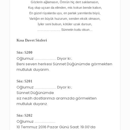
Gözlerin ağlamasın, Ömrün hiç dert saklamasın,
Kuş olup uçsan da elimden, mis kokun bende kalsın,
En güzel rüyalarda uyu, en parlak yarınlarda büyü,
Varlığın en büyük huzurum, senden eksik olmasın,
İyiler seni bulsun, kötüler uzak dursun,
…………………. Sünnetin kutlu olsun…
Kısa Davet Sözleri
Söz: S200
Oğlumuz ……………………. Diyor ki ;
Beni seven herkesi Sünnet Düğünümde görmekten
mutluluk duyarım.
Söz: S201
Oğlumuz ……………………. Diyor ki ;
Sünnet Düğünümde
siz nezih dostlarımızı aramızda görmekten
mutluluk duyarız.
Söz: S202
Oğlumuz ……………………
10 Temmuz 2016 Pazar Günü Saat: 19.00’da