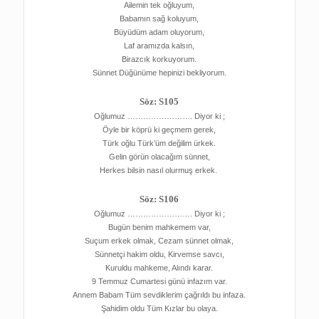
Ailemin tek oğluyum,
Babamın sağ koluyum,
Büyüdüm adam oluyorum,
Laf aramızda kalsın,
Birazcık korkuyorum.
Sünnet Düğünüme hepinizi bekliyorum.
Söz: S105
Oğlumuz ……………………. Diyor ki ;
Öyle bir köprü ki geçmem gerek,
Türk oğlu Türk’üm değilim ürkek.
Gelin görün olacağım sünnet,
Herkes bilsin nasıl olurmuş erkek.
Söz: S106
Oğlumuz ……………………. Diyor ki ;
Bugün benim mahkemem var,
Suçum erkek olmak, Cezam sünnet olmak,
Sünnetçi hakim oldu, Kirvemse savcı,
Kuruldu mahkeme, Alındı karar.
9 Temmuz Cumartesi günü infazım var.
Annem Babam Tüm sevdiklerim çağrıldı bu infaza.
Şahidim oldu Tüm Kızlar bu olaya.