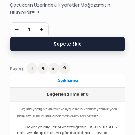
Çocukların Üzerindeki Kıyafetler Mağazamızın
Ürünleridir!!!!!!
İSLAMİ
FOTOĞRAFLI
BESMELELİ
SÜNNET
Sepete Ekle
DÜĞÜN
DAVETİYESİ
adet
Paylaş
Açıklama
Değerlendirmeler
0
Seçimizi yaptığınız davetiyeye uygun metni kendiniz yazabilir yada
bizim size sunduğumuz örnek metinlerden seçebilirsiniz.
· Davetiye bilgilerini ve fotoğrafını 0533 231 94 85
nolu whatsapp hattına gönderebilirsiniz. ayrıca