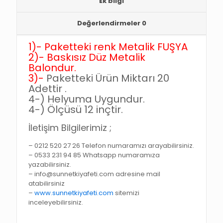
Ek bilgi
Değerlendirmeler
0
1)-
Paketteki renk Metalik FUŞYA
2)-
Baskısız Düz Metalik
Balondur.
3)-
Paketteki Ürün Miktarı 20
Adettir .
4-)
Helyuma Uygundur.
4-)
Ölçüsü 12 inçtir.
İletişim Bilgilerimiz ;
– 0212 520 27 26 Telefon numaramızı arayabilirsiniz.
– 0533 231 94 85 Whatsapp numaramıza
yazabilirsiniz.
– info@sunnetkiyafeti.com adresine mail
atabilirsiniz
–
www.sunnetkiyafeti.com
sitemizi
inceleyebilirsiniz.