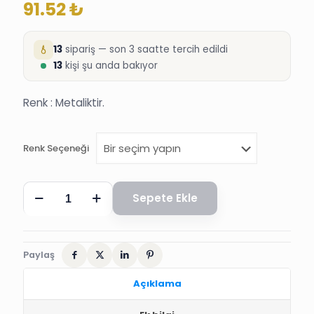
91.52
₺
13
sipariş — son 3 saatte tercih edildi
13
kişi şu anda bakıyor
Renk : Metaliktir.
Renk Seçeneği
METALİK
Sepete Ekle
BALON,
12
inç
,
20
Paylaş
ADET
adet
Açıklama