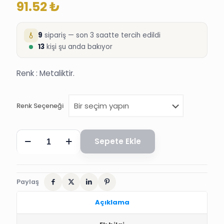
91.52
₺
9
sipariş — son 3 saatte tercih edildi
13
kişi şu anda bakıyor
Renk : Metaliktir.
Renk Seçeneği
METALİK
Sepete Ekle
BALON,
12
inç
,
20
Paylaş
ADET
adet
Açıklama