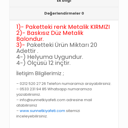
Ek bilgi
Değerlendirmeler
0
1)-
Paketteki renk Metalik KIRMIZI
2)-
Baskısız Düz Metalik
Balondur.
3)-
Paketteki Ürün Miktarı 20
Adettir .
4-)
Helyuma Uygundur.
4-)
Ölçüsü 12 inçtir.
İletişim Bilgilerimiz ;
– 0212 520 27 26 Telefon numaramızı arayabilirsiniz.
– 0533 231 94 85 Whatsapp numaramıza
yazabilirsiniz.
– info@sunnetkiyafeti.com adresine mail
atabilirsiniz
–
www.sunnetkiyafeti.com
sitemizi
inceleyebilirsiniz.