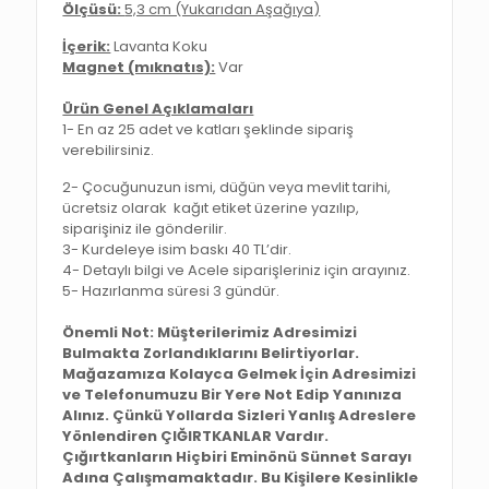
Ölçüsü:
5,3 cm (Yukarıdan Aşağıya)
İçerik:
Lavanta Koku
Magnet (mıknatıs):
Var
Ürün Genel Açıklamaları
1- En az 25 adet ve katları şeklinde sipariş
verebilirsiniz.
2- Çocuğunuzun ismi, düğün veya mevlit tarihi,
ücretsiz olarak kağıt etiket üzerine yazılıp,
siparişiniz ile gönderilir.
3- Kurdeleye isim baskı 40 TL’dir.
4- Detaylı bilgi ve Acele siparişleriniz için arayınız.
5- Hazırlanma süresi 3 gündür.
Önemli Not: Müşterilerimiz Adresimizi
Bulmakta Zorlandıklarını Belirtiyorlar.
Mağazamıza Kolayca Gelmek İçin Adresimizi
ve Telefonumuzu Bir Yere Not Edip Yanınıza
Alınız. Çünkü Yollarda Sizleri Yanlış Adreslere
Yönlendiren ÇIĞIRTKANLAR Vardır.
Çığırtkanların Hiçbiri Eminönü Sünnet Sarayı
Adına Çalışmamaktadır. Bu Kişilere Kesinlikle