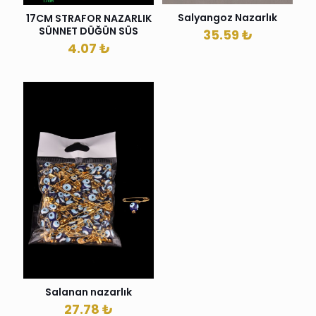
Salyangoz Nazarlık
17CM STRAFOR NAZARLIK
SÜNNET DÜĞÜN SÜS
35.59
₺
4.07
₺
Salanan nazarlık
27.78
₺