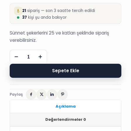
21
sipariş — son 3 saatte tercih edildi
37
kişi şu anda bakıyor
Sünnet şekerlerini 25 ve katları şeklinde sipariş
verebilirsiniz.
NAZAR
BONCUKLU
UĞUR
BÖCEĞİ
Sepete Ekle
SÜNNET
ŞEKERİ
adet
Paylaş
Açıklama
Değerlendirmeler
0