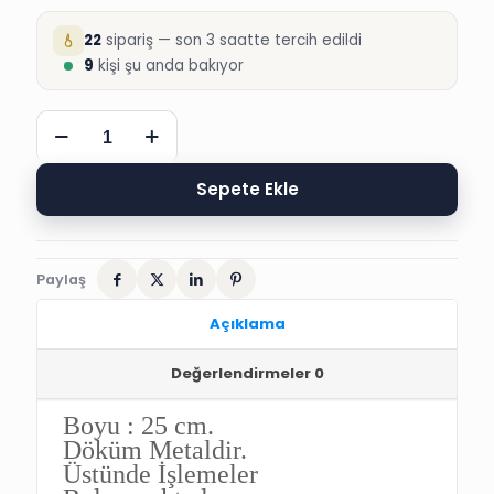
22
sipariş — son 3 saatte tercih edildi
9
kişi şu anda bakıyor
NO-
1
DÖKÜM
HANÇER
Sepete Ekle
SÜNNET
TAKIMI
AKSESUARI
adet
Paylaş
Açıklama
Değerlendirmeler
0
Boyu :
25 cm.
Döküm Metaldir.
Üstünde İşlemeler