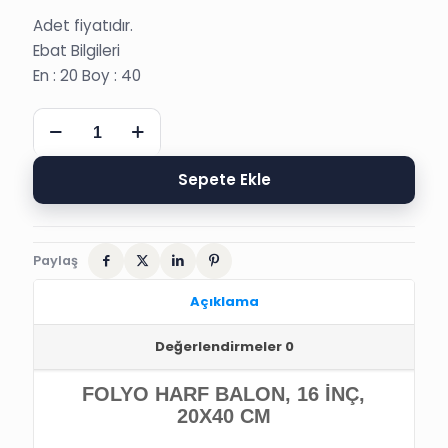
Adet fiyatıdır.
Ebat Bilgileri
En : 20 Boy : 40
S
ALTIN
FOLYO
HARF
Sepete Ekle
BALON,
16
İNÇ,
20X40
Paylaş
CM
adet
Açıklama
Değerlendirmeler
0
FOLYO HARF BALON, 16 İNÇ,
20X40 CM