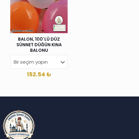
BALON, 100´LÜ DÜZ
SÜNNET DÜĞÜN KINA
BALONU
152.54
₺