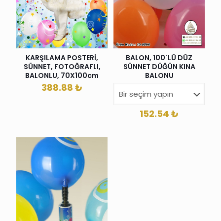
KARŞILAMA POSTERİ,
BALON, 100´LÜ DÜZ
SÜNNET, FOTOĞRAFLI,
SÜNNET DÜĞÜN KINA
BALONLU, 70X100cm
BALONU
388.88
₺
152.54
₺