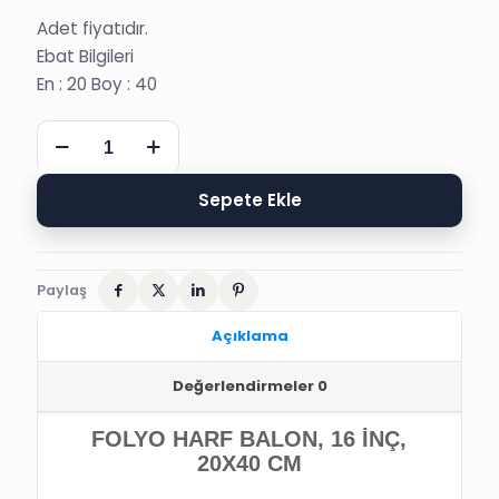
Adet fiyatıdır.
Ebat Bilgileri
En : 20 Boy : 40
S
GÜMÜŞ
FOLYO
HARF
Sepete Ekle
BALON,
16
İNÇ,
20X40
Paylaş
CM
adet
Açıklama
Değerlendirmeler
0
FOLYO HARF BALON, 16 İNÇ,
20X40 CM