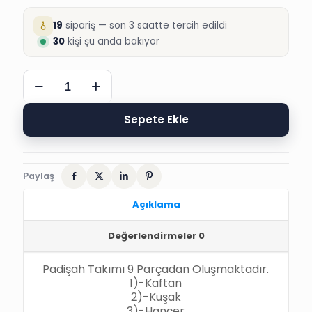
19
sipariş — son 3 saatte tercih edildi
30
kişi şu anda bakıyor
SELÇUK
UYGUN
KAFTAN
PADİŞAH
Sepete Ekle
SÜNNET
TAKIMLARI
adet
Paylaş
Açıklama
Değerlendirmeler
0
Padişah Takımı 9 Parçadan Oluşmaktadır.
1)-Kaftan
2)-Kuşak
3)-
Hançer