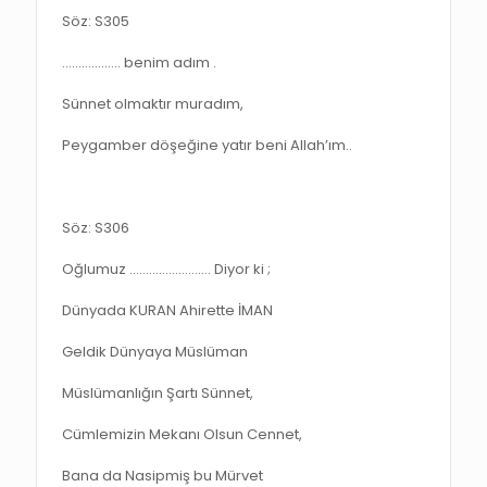
Söz: S305
……………… benim adım .
Sünnet olmaktır muradım,
Peygamber döşeğine yatır beni Allah’ım..
Söz: S306
Oğlumuz ……………………. Diyor ki ;
Dünyada KURAN Ahirette İMAN
Geldik Dünyaya Müslüman
Müslümanlığın Şartı Sünnet,
Cümlemizin Mekanı Olsun Cennet,
Bana da Nasipmiş bu Mürvet