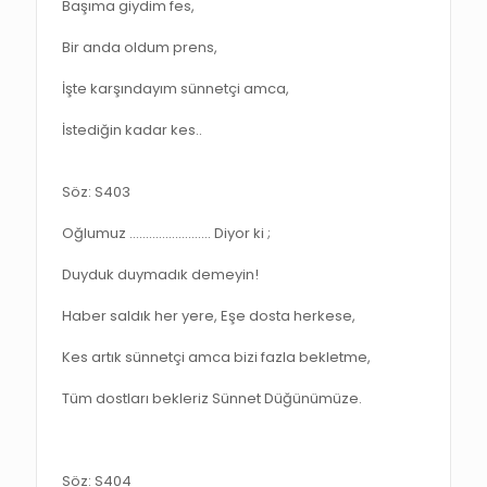
Başıma giydim fes,
Bir anda oldum prens,
İşte karşındayım sünnetçi amca,
İstediğin kadar kes..
Söz: S403
Oğlumuz ……………………. Diyor ki ;
Duyduk duymadık demeyin!
Haber saldık her yere, Eşe dosta herkese,
Kes artık sünnetçi amca bizi fazla bekletme,
Tüm dostları bekleriz Sünnet Düğünümüze.
Söz: S404