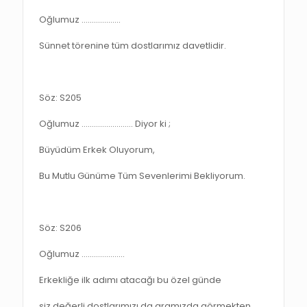
Oğlumuz ……………….
Sünnet törenine tüm dostlarımız davetlidir.
Söz: S205
Oğlumuz ……………………. Diyor ki ;
Büyüdüm Erkek Oluyorum,
Bu Mutlu Günüme Tüm Sevenlerimi Bekliyorum.
Söz: S206
Oğlumuz …………………
Erkekliğe ilk adımı atacağı bu özel günde
siz değerli dostlarımızı da aramızda görmekten