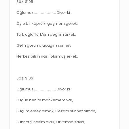
Söz: S105
Oğlumuz ……………………. Diyor ki ;
Öyle bir köprü ki geçmem gerek,
Türk oğlu Türk’üm değilim ürkek.
Gelin görün olacağım sünnet,
Herkes bilsin nasıl olurmuş erkek.
Söz: S106
Oğlumuz ……………………. Diyor ki ;
Bugün benim mahkemem var,
Suçum erkek olmak, Cezam sünnet olmak,
Sünnetçi hakim oldu, Kirvemse savcı,