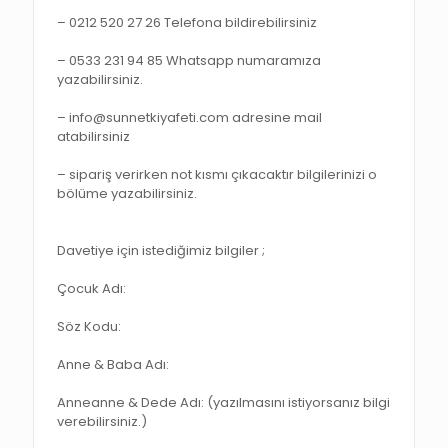
– 0212 520 27 26 Telefona bildirebilirsiniz
– 0533 231 94 85 Whatsapp numaramıza
yazabilirsiniz.
– info@sunnetkiyafeti.com adresine mail
atabilirsiniz
– sipariş verirken not kısmı çıkacaktır bilgilerinizi o
bölüme yazabilirsiniz.
Davetiye için istediğimiz bilgiler ;
Çocuk Adı:
Söz Kodu:
Anne & Baba Adı:
Anneanne & Dede Adı: (yazılmasını istiyorsanız bilgi
verebilirsiniz.)