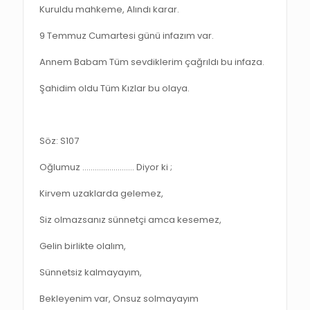
Kuruldu mahkeme, Alındı karar.
9 Temmuz Cumartesi günü infazım var.
Annem Babam Tüm sevdiklerim çağrıldı bu infaza.
Şahidim oldu Tüm Kızlar bu olaya.
Söz: S107
Oğlumuz ……………………. Diyor ki ;
Kirvem uzaklarda gelemez,
Siz olmazsanız sünnetçi amca kesemez,
Gelin birlikte olalım,
Sünnetsiz kalmayayım,
Bekleyenim var, Onsuz solmayayım