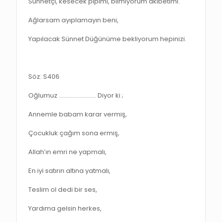
Sünnetçi, kesecek pipimi, bilmiyorum akibetimi.
Ağlarsam ayıplamayın beni,
Yapılacak Sünnet Düğünüme bekliyorum hepinizi.
Söz: S406
Oğlumuz ……………………. Diyor ki ;
Annemle babam karar vermiş,
Çocukluk çağım sona ermiş,
Allah’ın emri ne yapmalı,
En iyi satırın altına yatmalı,
Teslim ol dedi bir ses,
Yardıma gelsin herkes,