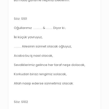
Bu mutlu günüme hepinizi beklerim.
Söz: S101
Oğullarımız ………… & ..……. Diyor ki ;
İki küçük yavruyuz,
…..….. Ailesinin sünnet olacak oğluyuz,
Acaba bu iş nasıl olacak,
Sevdiklerimiz gelince her taraf neşe dolacak,
Korkudan biraz rengimiz solacak,
Allah nasip ederse sünnetimiz olacak.
Söz: S102