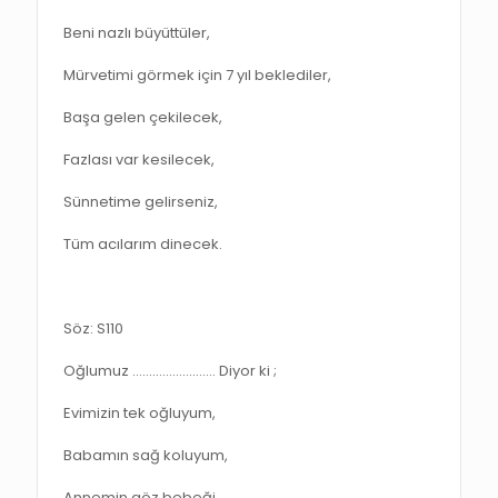
Beni nazlı büyüttüler,
Mürvetimi görmek için 7 yıl beklediler,
Başa gelen çekilecek,
Fazlası var kesilecek,
Sünnetime gelirseniz,
Tüm acılarım dinecek.
Söz: S110
Oğlumuz ……………………. Diyor ki ;
Evimizin tek oğluyum,
Babamın sağ koluyum,
Annemin göz bebeği,