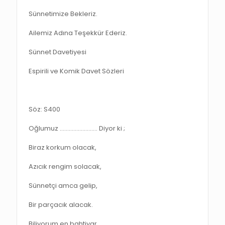
Sünnetimize Bekleriz.
Ailemiz Adına Teşekkür Ederiz.
Sünnet Davetiyesi
Espirili ve Komik Davet Sözleri
Söz: S400
Oğlumuz ……………………. Diyor ki ;
Biraz korkum olacak,
Azıcık rengim solacak,
Sünnetçi amca gelip,
Bir parçacık alacak.
Biliyorum en bahtiyar,