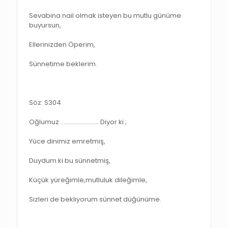
Sevabına nail olmak isteyen bu mutlu günüme
buyursun,
Ellerinizden Öperim,
Sünnetime beklerim.
Söz: S304
Oğlumuz ……………………. Diyor ki ;
Yüce dinimiz emretmiş,
Duydum ki bu sünnetmiş,
Küçük yüreğimle,mutluluk dileğimle,
Sizleri de bekliyorum sünnet düğünüme.