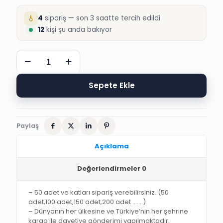
4
sipariş — son 3 saatte tercih edildi
12
kişi şu anda bakıyor
SÜNNET
DAVETİYESİ,
4953
ARAS
Sepete Ekle
SÜNNET
DÜĞÜN
DAVETİYESİ
adet
Paylaş
Açıklama
Değerlendirmeler
0
– 50 adet ve katları sipariş verebilirsiniz. (50
adet,100 adet,150 adet,200 adet …….)
– Dünyanın her ülkesine ve Türkiye’nin her şehrine
kargo ile davetiye gönderimi yapılmaktadır.