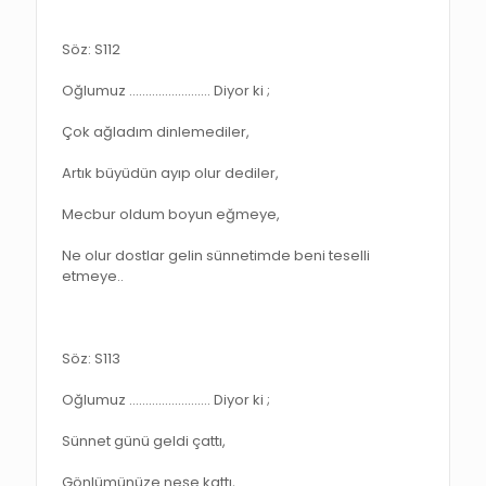
Söz: S112
Oğlumuz ……………………. Diyor ki ;
Çok ağladım dinlemediler,
Artık büyüdün ayıp olur dediler,
Mecbur oldum boyun eğmeye,
Ne olur dostlar gelin sünnetimde beni teselli
etmeye..
Söz: S113
Oğlumuz ……………………. Diyor ki ;
Sünnet günü geldi çattı,
Gönlümünüze neşe kattı,