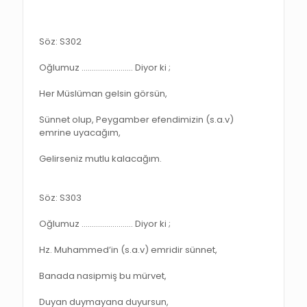
Söz: S302
Oğlumuz ……………………. Diyor ki ;
Her Müslüman gelsin görsün,
Sünnet olup, Peygamber efendimizin (s.a.v)
emrine uyacağım,
Gelirseniz mutlu kalacağım.
Söz: S303
Oğlumuz ……………………. Diyor ki ;
Hz. Muhammed’in (s.a.v) emridir sünnet,
Banada nasipmiş bu mürvet,
Duyan duymayana duyursun,