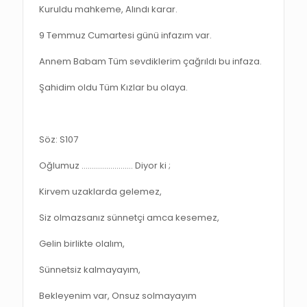
Kuruldu mahkeme, Alındı karar.
9 Temmuz Cumartesi günü infazım var.
Annem Babam Tüm sevdiklerim çağrıldı bu infaza.
Şahidim oldu Tüm Kızlar bu olaya.
Söz: S107
Oğlumuz ……………………. Diyor ki ;
Kirvem uzaklarda gelemez,
Siz olmazsanız sünnetçi amca kesemez,
Gelin birlikte olalım,
Sünnetsiz kalmayayım,
Bekleyenim var, Onsuz solmayayım