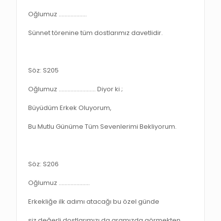
Oğlumuz ……………….
Sünnet törenine tüm dostlarımız davetlidir.
Söz: S205
Oğlumuz ……………………. Diyor ki ;
Büyüdüm Erkek Oluyorum,
Bu Mutlu Günüme Tüm Sevenlerimi Bekliyorum.
Söz: S206
Oğlumuz …………………
Erkekliğe ilk adımı atacağı bu özel günde
siz değerli dostlarımızı da aramızda görmekten