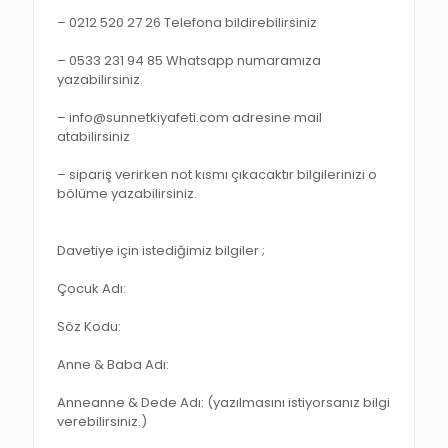
– 0212 520 27 26 Telefona bildirebilirsiniz
– 0533 231 94 85 Whatsapp numaramıza
yazabilirsiniz.
– info@sunnetkiyafeti.com adresine mail
atabilirsiniz
– sipariş verirken not kısmı çıkacaktır bilgilerinizi o
bölüme yazabilirsiniz.
Davetiye için istediğimiz bilgiler ;
Çocuk Adı:
Söz Kodu:
Anne & Baba Adı:
Anneanne & Dede Adı: (yazılmasını istiyorsanız bilgi
verebilirsiniz.)