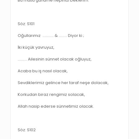
Bu mutlu günüme hepinizi beklerim.
Söz: S101
Oğullarımız ………… & ..……. Diyor ki ;
İki küçük yavruyuz,
…..….. Ailesinin sünnet olacak oğluyuz,
Acaba bu iş nasıl olacak,
Sevdiklerimiz gelince her taraf neşe dolacak,
Korkudan biraz rengimiz solacak,
Allah nasip ederse sünnetimiz olacak.
Söz: S102