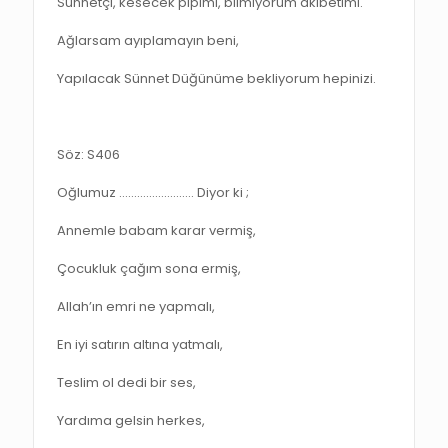
Sünnetçi, kesecek pipimi, bilmiyorum akibetimi.
Ağlarsam ayıplamayın beni,
Yapılacak Sünnet Düğünüme bekliyorum hepinizi.
Söz: S406
Oğlumuz ……………………. Diyor ki ;
Annemle babam karar vermiş,
Çocukluk çağım sona ermiş,
Allah’ın emri ne yapmalı,
En iyi satırın altına yatmalı,
Teslim ol dedi bir ses,
Yardıma gelsin herkes,