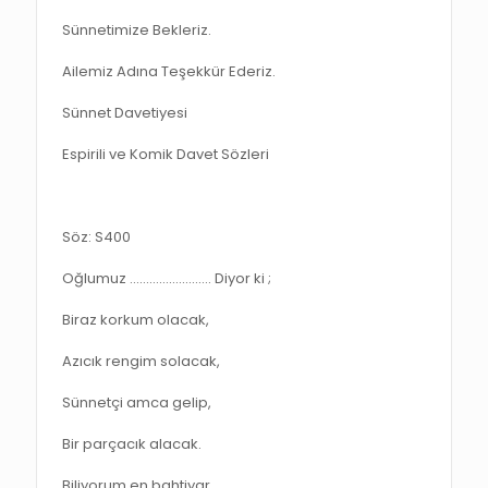
Sünnetimize Bekleriz.
Ailemiz Adına Teşekkür Ederiz.
Sünnet Davetiyesi
Espirili ve Komik Davet Sözleri
Söz: S400
Oğlumuz ……………………. Diyor ki ;
Biraz korkum olacak,
Azıcık rengim solacak,
Sünnetçi amca gelip,
Bir parçacık alacak.
Biliyorum en bahtiyar,