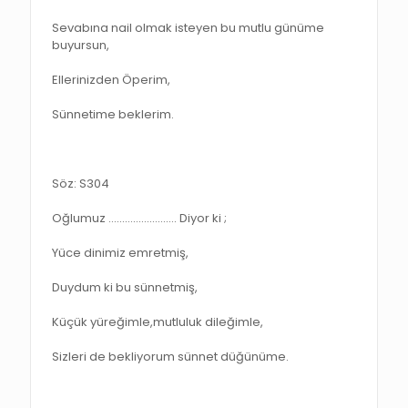
Sevabına nail olmak isteyen bu mutlu günüme
buyursun,
Ellerinizden Öperim,
Sünnetime beklerim.
Söz: S304
Oğlumuz ……………………. Diyor ki ;
Yüce dinimiz emretmiş,
Duydum ki bu sünnetmiş,
Küçük yüreğimle,mutluluk dileğimle,
Sizleri de bekliyorum sünnet düğünüme.