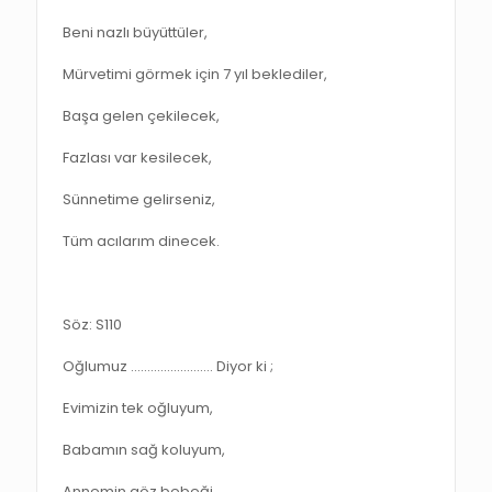
Beni nazlı büyüttüler,
Mürvetimi görmek için 7 yıl beklediler,
Başa gelen çekilecek,
Fazlası var kesilecek,
Sünnetime gelirseniz,
Tüm acılarım dinecek.
Söz: S110
Oğlumuz ……………………. Diyor ki ;
Evimizin tek oğluyum,
Babamın sağ koluyum,
Annemin göz bebeği,