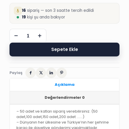
16
sipariş — son 3 saatte tercih edildi
19
kişi şu anda bakıyor
SÜNNET
DAVETİYESİ,
4954
ARAS
Sepete Ekle
SÜNNET
DÜĞÜN
DAVETİYESİ
adet
Paylaş
Açıklama
Değerlendirmeler
0
– 50 adet ve katları sipariş verebilirsiniz. (50
adet,100 adet,150 adet,200 adet …….)
– Dünyanın her ülkesine ve Türkiye’nin her şehrine
kargo ile davetiye gönderimi yapılmaktadır.