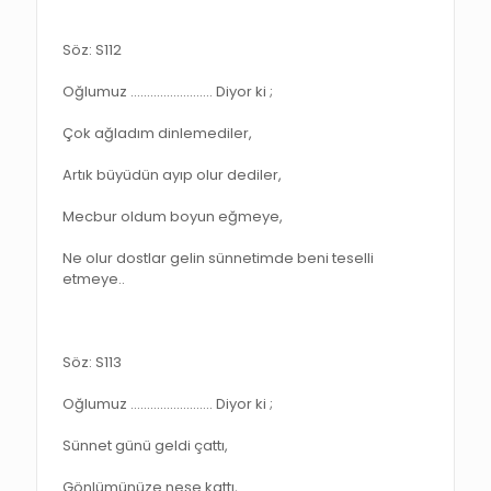
Söz: S112
Oğlumuz ……………………. Diyor ki ;
Çok ağladım dinlemediler,
Artık büyüdün ayıp olur dediler,
Mecbur oldum boyun eğmeye,
Ne olur dostlar gelin sünnetimde beni teselli
etmeye..
Söz: S113
Oğlumuz ……………………. Diyor ki ;
Sünnet günü geldi çattı,
Gönlümünüze neşe kattı,