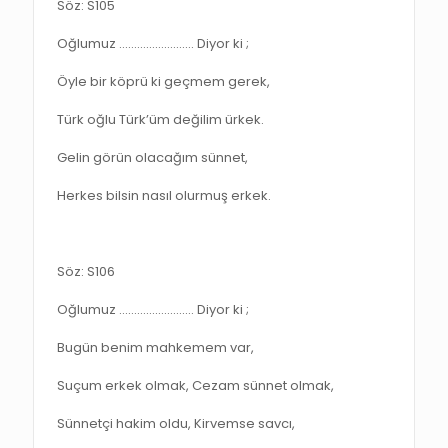
Söz: S105
Oğlumuz ……………………. Diyor ki ;
Öyle bir köprü ki geçmem gerek,
Türk oğlu Türk’üm değilim ürkek.
Gelin görün olacağım sünnet,
Herkes bilsin nasıl olurmuş erkek.
Söz: S106
Oğlumuz ……………………. Diyor ki ;
Bugün benim mahkemem var,
Suçum erkek olmak, Cezam sünnet olmak,
Sünnetçi hakim oldu, Kirvemse savcı,