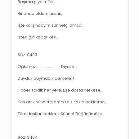
Başıma giydim fes,
Bir anda oldum prens,
İşte karşındayım sünnetçi amca,
İstediğin kadar kes..
Söz: S403
Oğlumuz ……………………. Diyor ki ;
Duyduk duymadık demeyin!
Haber saldık her yere, Eşe dosta herkese,
Kes artık sünnetçi amca bizi fazla bekletme,
Tüm dostları bekleriz Sünnet Düğünümüze.
Söz: S404