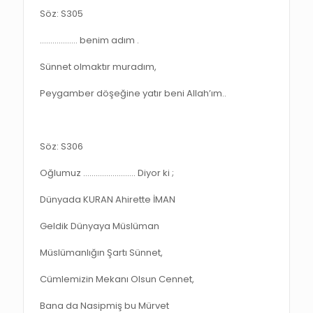
Söz: S305
……………… benim adım .
Sünnet olmaktır muradım,
Peygamber döşeğine yatır beni Allah’ım..
Söz: S306
Oğlumuz ……………………. Diyor ki ;
Dünyada KURAN Ahirette İMAN
Geldik Dünyaya Müslüman
Müslümanlığın Şartı Sünnet,
Cümlemizin Mekanı Olsun Cennet,
Bana da Nasipmiş bu Mürvet