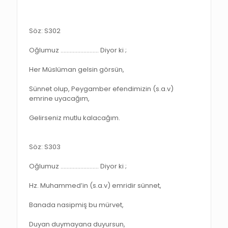
Söz: S302
Oğlumuz ……………………. Diyor ki ;
Her Müslüman gelsin görsün,
Sünnet olup, Peygamber efendimizin (s.a.v)
emrine uyacağım,
Gelirseniz mutlu kalacağım.
Söz: S303
Oğlumuz ……………………. Diyor ki ;
Hz. Muhammed’in (s.a.v) emridir sünnet,
Banada nasipmiş bu mürvet,
Duyan duymayana duyursun,