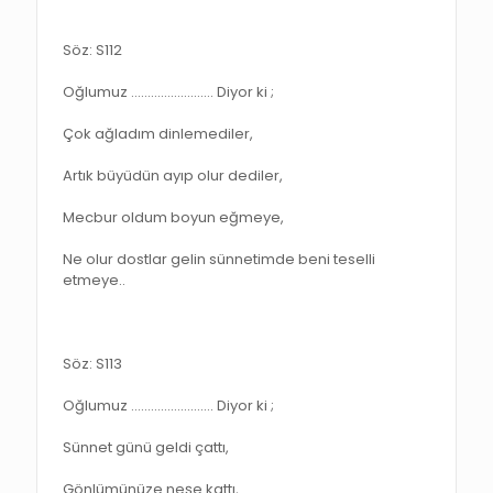
Söz: S112
Oğlumuz ……………………. Diyor ki ;
Çok ağladım dinlemediler,
Artık büyüdün ayıp olur dediler,
Mecbur oldum boyun eğmeye,
Ne olur dostlar gelin sünnetimde beni teselli
etmeye..
Söz: S113
Oğlumuz ……………………. Diyor ki ;
Sünnet günü geldi çattı,
Gönlümünüze neşe kattı,