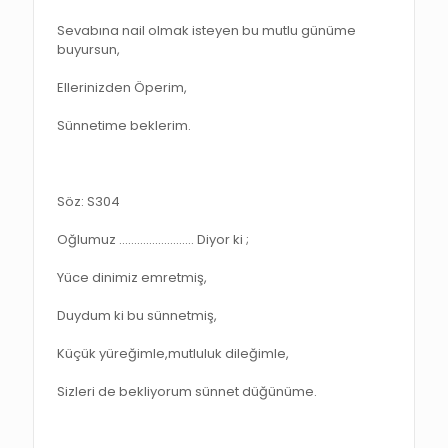
Sevabına nail olmak isteyen bu mutlu günüme
buyursun,
Ellerinizden Öperim,
Sünnetime beklerim.
Söz: S304
Oğlumuz ……………………. Diyor ki ;
Yüce dinimiz emretmiş,
Duydum ki bu sünnetmiş,
Küçük yüreğimle,mutluluk dileğimle,
Sizleri de bekliyorum sünnet düğünüme.