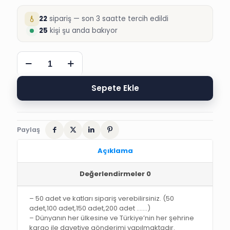
22
sipariş — son 3 saatte tercih edildi
25
kişi şu anda bakıyor
SÜNNET
DAVETİYESİ,
4990
ARAS
Sepete Ekle
SÜNNET
DÜĞÜN
DAVETİYESİ
adet
Paylaş
Açıklama
Değerlendirmeler
0
– 50 adet ve katları sipariş verebilirsiniz. (50
adet,100 adet,150 adet,200 adet …….)
– Dünyanın her ülkesine ve Türkiye’nin her şehrine
kargo ile davetiye gönderimi yapılmaktadır.