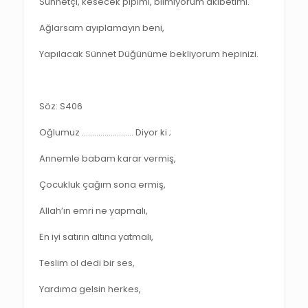
Sünnetçi, kesecek pipimi, bilmiyorum akibetimi.
Ağlarsam ayıplamayın beni,
Yapılacak Sünnet Düğünüme bekliyorum hepinizi.
Söz: S406
Oğlumuz ……………………. Diyor ki ;
Annemle babam karar vermiş,
Çocukluk çağım sona ermiş,
Allah’ın emri ne yapmalı,
En iyi satırın altına yatmalı,
Teslim ol dedi bir ses,
Yardıma gelsin herkes,