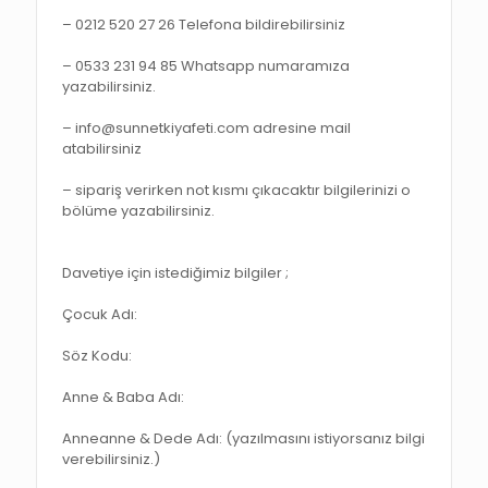
– 0212 520 27 26 Telefona bildirebilirsiniz
– 0533 231 94 85 Whatsapp numaramıza
yazabilirsiniz.
– info@sunnetkiyafeti.com adresine mail
atabilirsiniz
– sipariş verirken not kısmı çıkacaktır bilgilerinizi o
bölüme yazabilirsiniz.
Davetiye için istediğimiz bilgiler ;
Çocuk Adı:
Söz Kodu:
Anne & Baba Adı:
Anneanne & Dede Adı: (yazılmasını istiyorsanız bilgi
verebilirsiniz.)