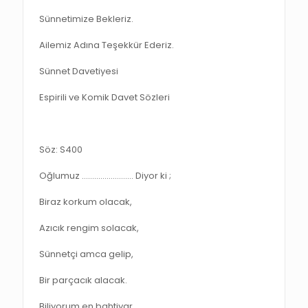
Sünnetimize Bekleriz.
Ailemiz Adına Teşekkür Ederiz.
Sünnet Davetiyesi
Espirili ve Komik Davet Sözleri
Söz: S400
Oğlumuz ……………………. Diyor ki ;
Biraz korkum olacak,
Azıcık rengim solacak,
Sünnetçi amca gelip,
Bir parçacık alacak.
Biliyorum en bahtiyar,