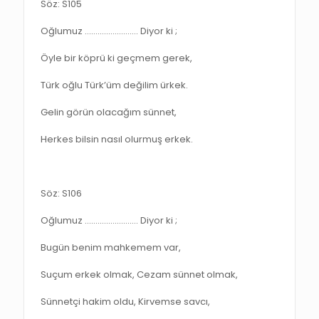
Söz: S105
Oğlumuz ……………………. Diyor ki ;
Öyle bir köprü ki geçmem gerek,
Türk oğlu Türk’üm değilim ürkek.
Gelin görün olacağım sünnet,
Herkes bilsin nasıl olurmuş erkek.
Söz: S106
Oğlumuz ……………………. Diyor ki ;
Bugün benim mahkemem var,
Suçum erkek olmak, Cezam sünnet olmak,
Sünnetçi hakim oldu, Kirvemse savcı,