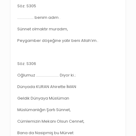
Söz: S305
……………… benim adım .
Sünnet olmaktır muradım,
Peygamber döşeğine yatır beni Allah’ım..
Söz: S306
Oğlumuz ……………………. Diyor ki ;
Dünyada KURAN Ahirette İMAN
Geldik Dünyaya Müslüman
Müslümanlığın Şartı Sünnet,
Cümlemizin Mekanı Olsun Cennet,
Bana da Nasipmiş bu Mürvet