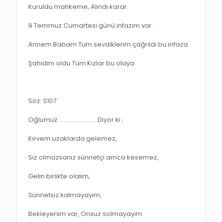
Kuruldu mahkeme, Alındı karar.
9 Temmuz Cumartesi günü infazım var.
Annem Babam Tüm sevdiklerim çağrıldı bu infaza.
Şahidim oldu Tüm Kızlar bu olaya.
Söz: S107
Oğlumuz ……………………. Diyor ki ;
Kirvem uzaklarda gelemez,
Siz olmazsanız sünnetçi amca kesemez,
Gelin birlikte olalım,
Sünnetsiz kalmayayım,
Bekleyenim var, Onsuz solmayayım