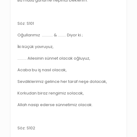
Bu mutlu günüme hepinizi beklerim.
Söz: S101
Oğullarımız ………… & ..……. Diyor ki ;
İki küçük yavruyuz,
…..….. Ailesinin sünnet olacak oğluyuz,
Acaba bu iş nasıl olacak,
Sevdiklerimiz gelince her taraf neşe dolacak,
Korkudan biraz rengimiz solacak,
Allah nasip ederse sünnetimiz olacak.
Söz: S102