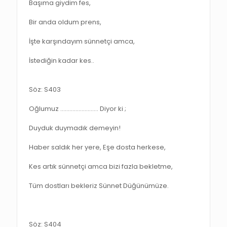
Başıma giydim fes,
Bir anda oldum prens,
İşte karşındayım sünnetçi amca,
İstediğin kadar kes..
Söz: S403
Oğlumuz ……………………. Diyor ki ;
Duyduk duymadık demeyin!
Haber saldık her yere, Eşe dosta herkese,
Kes artık sünnetçi amca bizi fazla bekletme,
Tüm dostları bekleriz Sünnet Düğünümüze.
Söz: S404