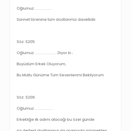
Oğlumuz ……………….
Sünnet törenine tüm dostlarımız davetlidir.
Söz: S205
Oğlumuz ……………………. Diyor ki ;
Büyüdüm Erkek Oluyorum,
Bu Mutlu Günüme Tüm Sevenlerimi Bekliyorum.
Söz: S206
Oğlumuz …………………
Erkekliğe ilk adımı atacağı bu özel günde
siz değerli dostlarımızı da aramızda görmekten