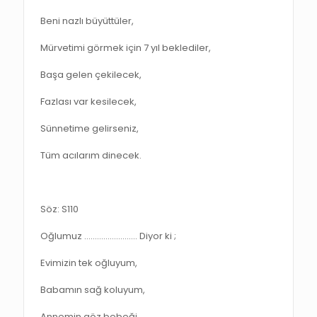
Beni nazlı büyüttüler,
Mürvetimi görmek için 7 yıl beklediler,
Başa gelen çekilecek,
Fazlası var kesilecek,
Sünnetime gelirseniz,
Tüm acılarım dinecek.
Söz: S110
Oğlumuz ……………………. Diyor ki ;
Evimizin tek oğluyum,
Babamın sağ koluyum,
Annemin göz bebeği,