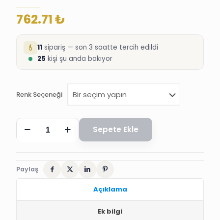
762.71
₺
11
sipariş — son 3 saatte tercih edildi
25
kişi şu anda bakıyor
Renk Seçeneği
SÜNNET
Sepete Ekle
KANUNİ
ŞAPKASI,
OSMANLI
KAVUK
adet
Paylaş
Açıklama
Ek bilgi