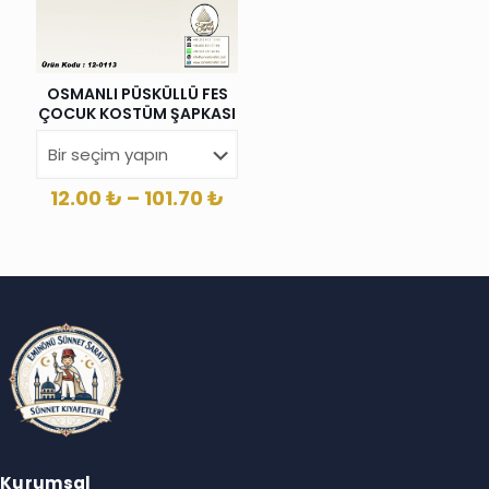
OSMANLI PÜSKÜLLÜ FES
ÇOCUK KOSTÜM ŞAPKASI
Fiyat
12.00
₺
–
101.70
₺
aralığı:
12.00 ₺
-
101.70 ₺
Kurumsal