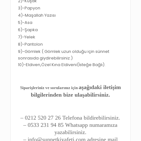
2)-
Kuşak
3)-
Papyon
4)-
Maşallah Yazısı
5)-
Asa
6)-
Şapka
7)-
Yelek
8)-
Pantolon
9)-
Gömlek ( Gömlek uzun olduğu için sünnet
sonrasıda giydirebilirsiniz.)
10)-
Eldiven,Özel Kına Eldiveni
(İsteğe Bağlı).
aşağıdaki iletişim
Siparişleriniz ve sorularınız için
bilgilerinden bize ulaşabilirsiniz.
– 0212 520 27 26 Telefona bildirebilirsiniz.
– 0533 231 94 85 Whatsapp numaramıza
yazabilirsiniz.
– info@sunnetkiyafeti.com adresine mail