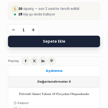
20
sipariş — son 3 saatte tercih edildi
28
kişi şu anda bakıyor
YILDIZ
TAŞLI
PRENS
PELERİN
Sepete Ekle
SÜNNET
ELBİSELERİ
adet
Paylaş
Açıklama
Değerlendirmeler
0
Pelerinli Sünnet Takımı 10 Parçadan Oluşmaktadır.
1)-
Pelerin