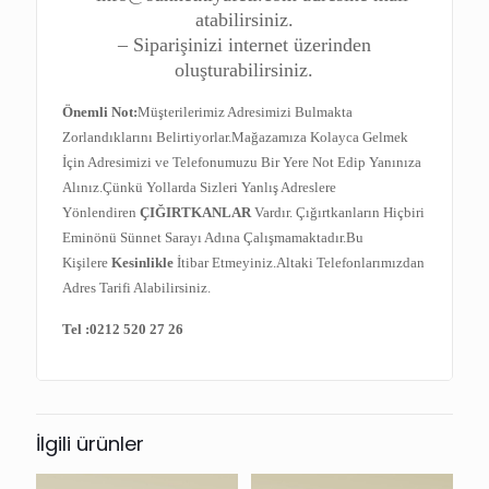
atabilirsiniz.
– Siparişinizi internet üzerinden
oluşturabilirsiniz.
Önemli Not:
Müşterilerimiz Adresimizi Bulmakta
Zorlandıklarını Belirtiyorlar.Mağazamıza Kolayca Gelmek
İçin Adresimizi ve Telefonumuzu Bir Yere Not Edip Yanınıza
Alınız.Çünkü Yollarda Sizleri Yanlış Adreslere
Yönlendiren
ÇIĞIRTKANLAR
Vardır. Çığırtkanların Hiçbiri
Eminönü Sünnet Sarayı Adına Çalışmamaktadır.Bu
Kişilere
Kesinlikle
İtibar Etmeyiniz.Altaki Telefonlarımızdan
Adres Tarifi Alabilirsiniz.
Tel :
0212 520 27 26
İlgili ürünler